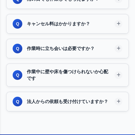
さい。できる限りご要望に沿えるよう調整いたしま
す。
小雨程度であれば予定通り作業いたします。回収品
A
キャンセル料はかかりますか？
Q
が濡れないよう養生して搬出いたしますのでご安心
ください。台風など悪天候の場合は、安全を考慮し
て日程変更をお願いすることがございます。
作業前日までのキャンセルは無料です。当日キャン
A
作業時に立ち会いは必要ですか？
Q
セルの場合も、やむを得ない事情であれば柔軟に対
応いたします。ご予定が変わった場合は、できるだ
け早めにご連絡いただけると助かります。
原則としてお立ち会いをお願いしております。ただ
A
作業中に壁や床を傷つけられないか心配
し、お仕事などでどうしても難しい場合は、鍵のお
Q
です
預かりや管理会社様経由での対応も可能です。事前
にご相談ください。
搬出経路には養生シートを敷き、細心の注意を払っ
A
法人からの依頼も受け付けていますか？
Q
て作業いたします。また、万が一の事故に備えて損
害賠償保険（最大3,000万円）に加入しております
ので、ご安心ください。
法人様からのご依頼も承っております。オフィスの
A
移転、閉鎖に伴う什器の回収、店舗の原状回復な
ど、規模を問わず対応いたします。