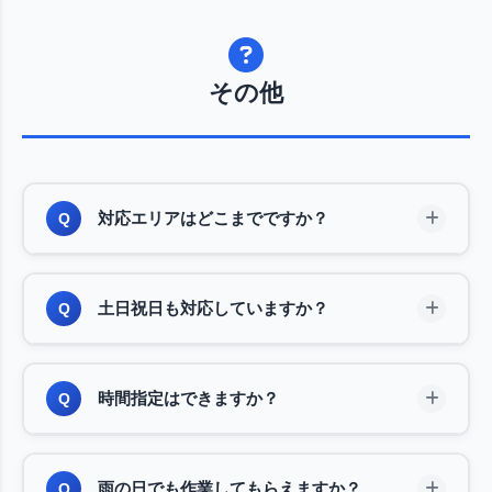
その他
対応エリアはどこまでですか？
Q
東京都全域（23区・多摩地域）に対応しておりま
A
土日祝日も対応していますか？
Q
す。離島を除く東京都内であれば、どこでもお伺い
いたします。エリア外の場合も、近隣であれば対応
可能な場合がございますので、お気軽にご相談くだ
年中無休で対応しております。土日祝日でも追加料
A
さい。
時間指定はできますか？
Q
金は一切かかりません。平日はお仕事で忙しい方
も、休日にゆっくりご依頼いただけます。
可能です。「午前中に来てほしい」「18時以降に
A
雨の日でも作業してもらえますか？
Q
お願いしたい」など、ご希望の時間帯をお伝えくだ