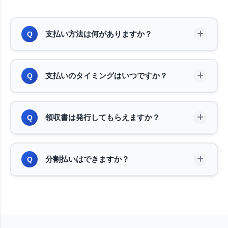
支払い方法は何がありますか？
Q
現金、クレジットカード（VISA・MasterCard・
A
支払いのタイミングはいつですか？
Q
JCB・AMEX）、PayPay、銀行振込（法人様）に
対応しております。ご希望のお支払い方法を作業前
にお伝えください。
作業完了後にお支払いいただきます。作業前や見積
A
領収書は発行してもらえますか？
Q
もり時にお支払いを求めることはございません。作
業内容にご納得いただいてからのお支払いとなりま
すので、ご安心ください。
領収書を発行いたします。作業完了後にその場でお
A
分割払いはできますか？
Q
渡しすることも、後日郵送することも可能です。法
人様向けに請求書の発行も承っておりますので、お
申し付けください。
申し訳ございませんが、現在分割払いには対応して
A
おりません。クレジットカードでのお支払いであれ
ば、カード会社の分割払い機能をご利用いただけま
す。