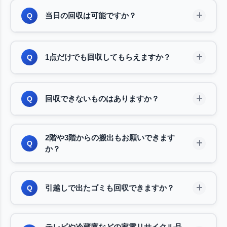
当日の回収は可能ですか？
Q
可能です。スケジュールの空き状況によりますが、
A
1点だけでも回収してもらえますか？
Q
最短30分でお伺いすることも可能です。引越し直
前や急な退去など、お急ぎの場合はお電話にてご相
談ください。できる限り対応させていただきます。
もちろんです。冷蔵庫1台、ソファ1点など、少量
A
回収できないものはありますか？
Q
の回収も喜んで承ります。「こんな少量で呼んでい
いのかな」と遠慮される必要はございません。お気
軽にお問い合わせください。
生ゴミ、液体類、医療廃棄物、危険物（ガスボン
A
2階や3階からの搬出もお願いできます
ベ、灯油など）、産業廃棄物は回収できません。ま
Q
か？
た、著しく汚損したものや特殊な処理が必要なもの
は、事前にご相談ください。判断に迷う場合はお気
対応可能です。階段の幅が狭い場合や、大型家具で
A
軽にお問い合わせください。
引越しで出たゴミも回収できますか？
Q
エレベーターに入らない場合でも、分解や吊り下ろ
しなどで対応いたします。搬出経路に不安がある場
合は、見積もり時にご相談ください。
引越しゴミの回収も承っております。段ボール、梱
A
テレビや冷蔵庫などの家電リサイクル品