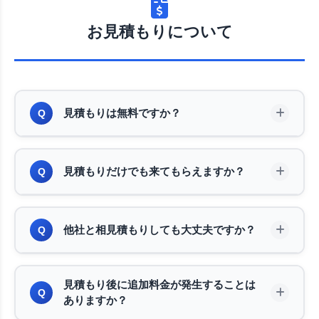
お見積もりについて
見積もりは無料ですか？
Q
お見積もりは完全無料です。現地での見積もり、お
A
見積もりだけでも来てもらえますか？
Q
電話やLINEでの概算見積もり、すべて無料で対応
しております。見積もり後のキャンセルも無料です
ので、お気軽にご相談ください。
もちろんです。お見積もりだけのご依頼も大歓迎で
A
他社と相見積もりしても大丈夫ですか？
Q
す。実際に不用品の量や種類を確認させていただ
き、正確な金額をご提示いたします。その場でのご
契約を強要することは一切ございませんのでご安心
もちろん大歓迎です。むしろ複数の業者で比較され
A
見積もり後に追加料金が発生することは
ください。
ることをおすすめしております。当社は東京で最安
Q
ありますか？
値を目指しておりますので、他社より高い場合はお