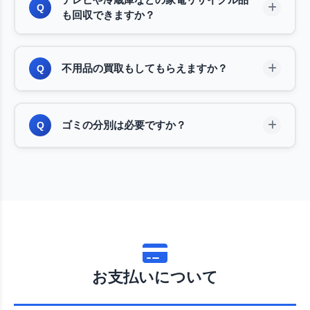
包材、不要になった家具・家電など、引越しで出る
Q
も回収できますか？
あらゆる不用品に対応いたします。引越し当日の回
収も可能ですので、お気軽にご相談ください。
家電リサイクル法対象品（テレビ、冷蔵庫、洗濯
A
不用品の買取もしてもらえますか？
Q
機、エアコン）も回収可能です。リサイクル料金込
みの明朗価格でご案内いたしますので、面倒な手続
きは一切不要です。
状態の良い家具・家電、ブランド品、貴金属などは
A
ゴミの分別は必要ですか？
Q
買取させていただきます。買取金額は回収費用から
差し引くことができますので、実質的な負担を軽減
できます。買取可能かどうかは、見積もり時に査定
分別は不要です。そのままの状態でお任せくださ
A
いたします。
い。当社スタッフが分別から搬出まですべて対応い
たします。事前の準備は一切必要ございませんの
で、お気軽にご依頼ください。
お支払いについて