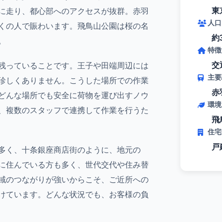
東
に走り、都心部へのアクセスが抜群。赤羽
人口
くの人で賑わいます。飛鳥山公園は桜の名
約
。
特徴
交
残っていることです。王子や田端周辺には
主要
珍しくありません。こうした場所での作業
赤
どんな場所でも安全に荷物を運び出すノウ
環境
、複数のスタッフで連携して作業を行うた
飛
住宅
戸
多く、十条銀座商店街のように、地元の
に住んでいる方も多く、世代交代や住み替
域のつながりが強いからこそ、ご近所への
けています。どんな状況でも、お客様の負