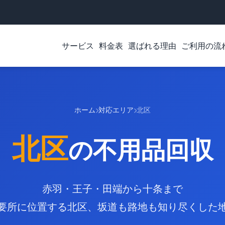
サービス
料金表
選ばれる理由
ご利用の流
ホーム
対応エリア
北区
北区
の不用品回収
赤羽・王子・田端から十条まで
要所に位置する北区、坂道も路地も知り尽くした