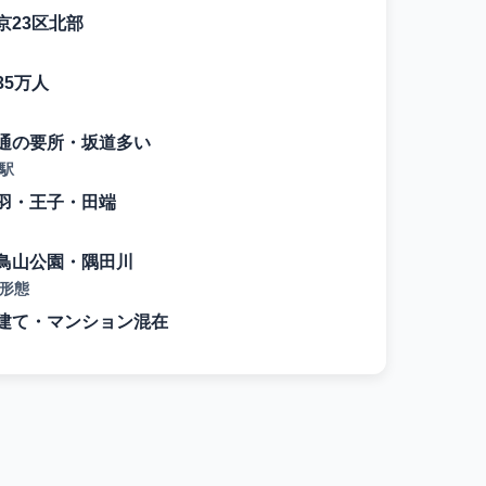
京23区北部
35万人
通の要所・坂道多い
駅
羽・王子・田端
鳥山公園・隅田川
形態
建て・マンション混在